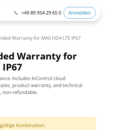
+49 89 954 29 65 0
Anmelden
ended Warranty for MAX HD4 LTE IP67
ded Warranty for
 IP67
ance. Includes InControl cloud
tes, product warranty, and technical
r, non-refundable.
 gültige Kombination.