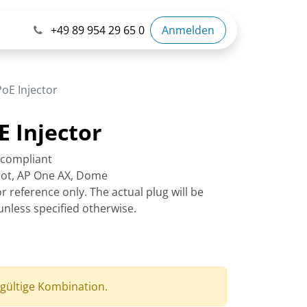
+49 89 954 29 65 0
Anmelden
PoE Injector
E Injector
t compliant
ot, AP One AX, Dome
 reference only. The actual plug will be
unless specified otherwise.
 gültige Kombination.